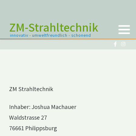
ZM-Strahltechnik
Industriereinigung
innovativ - umweltfreundlich - schonend
Gebäudesanierung und Bautenschutz
Oldtimer, Youngtimer und Fahrzeuge
ZM Strahltechnik
Inhaber: Joshua Machauer
Waldstrasse 27
76661 Philippsburg